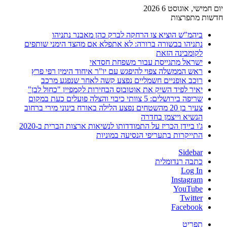
יום חמישי, אוגוסט 6 2026
חדשות מתפרצות
ביהמ"ש הוציא צו הרחקה לברק כהן מאבנר נתניהו
נתניהו בבשורה ברורה: לא אתפלא אם מהצד הימני שותפים
לקומבינה הזאת
ישראל מתגייסת עבור משפחת חסדאי
ראש הממשלה צפוי להיפגש עם יו"ר איחוד הימין רפי פרץ
רוכב אופניים חשמליים נפצע קשה לאחר שנפגע מרכב
יאיר לפיד השיק את אוטובוס הבחירות לקמפיין "כחול לבן"
שריפה בירושלים: 5 צוותי כיבוי והצלה פועלים כעת במקום
צעיר בן 20 מהשטחים נפצע הלילה באורח בינוני מירי ברחוב
הנשיא וייצמן בחדרה
ג'ו ביידן הכריז על התמודדותו לנשיאות ארצות הברית ב-2020
התייקרות בתעריפי הנסיעה במוניות
Sidebar
כתבה רנדומלית
Log In
Instagram
YouTube
Twitter
Facebook
תפריט