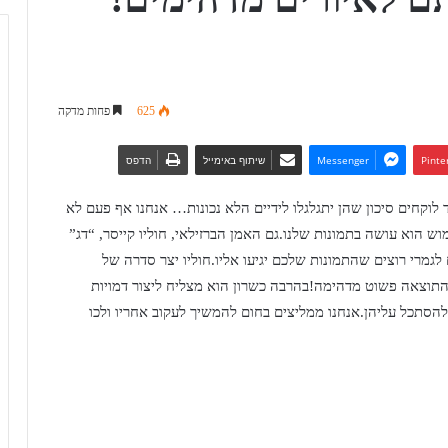
625
פחות מדקה
Pinte
Messenger
שיתוף באימייל
הדפס
לוקחים סיכון שהן יתגלגלו לידיים הלא נכונות… אנחנו אף פעם לא
ש הוא עושה בתמונות שלנו.גם האמן הברזילאי, חוליו קייסר, “דג”
מרי רוצים שהתמונות שלכם יגיעו אליו.חוליו יצר סדרה של
התוצאה פשוט מדהימה!בהרבה כשרון הוא מצליח ליצור דמויות
הסתכל עליהן.אנחנו ממליצים בחום להמשיך לעקוב אחריו ולכו