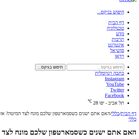
חיפוש בגיקס...
דף הבית
טכנולוגיה
מדע
תרבות
אינטרנט
סושיאל
וידאו
חיפוש בגיקס...
כתבה רנדומלית
Instagram
YouTube
Twitter
Facebook
℃
תל אביב - יפו
28
דף הבית
/
כללי
/
האם אתם ישנים כשסמארטפון שלכם מונח לצד המיטה? אז א
כללי
האם אתם ישנים כשסמארטפון שלכם מונח לצד המ