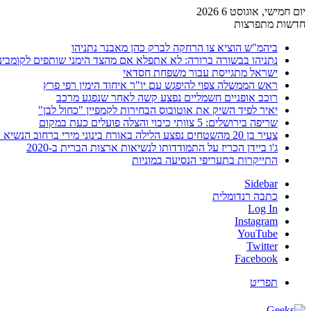
יום חמישי, אוגוסט 6 2026
חדשות מתפרצות
ביהמ"ש הוציא צו הרחקה לברק כהן מאבנר נתניהו
נתניהו בבשורה ברורה: לא אתפלא אם מהצד הימני שותפים לקומבינ
ישראל מתגייסת עבור משפחת חסדאי
ראש הממשלה צפוי להיפגש עם יו"ר איחוד הימין רפי פרץ
רוכב אופניים חשמליים נפצע קשה לאחר שנפגע מרכב
יאיר לפיד השיק את אוטובוס הבחירות לקמפיין "כחול לבן"
שריפה בירושלים: 5 צוותי כיבוי והצלה פועלים כעת במקום
צעיר בן 20 מהשטחים נפצע הלילה באורח בינוני מירי ברחוב הנשיא וייצמן בחדרה
ג'ו ביידן הכריז על התמודדותו לנשיאות ארצות הברית ב-2020
התייקרות בתעריפי הנסיעה במוניות
Sidebar
כתבה רנדומלית
Log In
Instagram
YouTube
Twitter
Facebook
תפריט