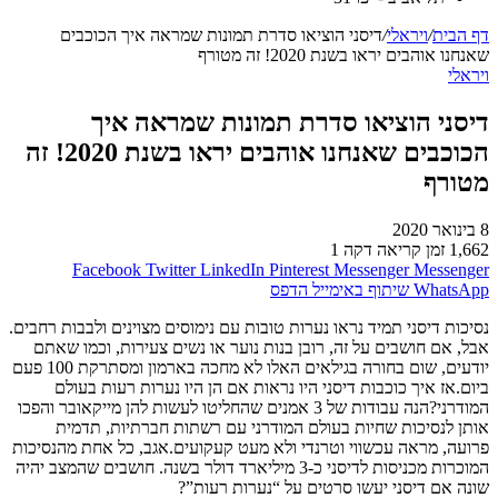
דף הבית
/
ויראלי
/
דיסני הוציאו סדרת תמונות שמראה איך הכוכבים
שאנחנו אוהבים יראו בשנת 2020! זה מטורף
ויראלי
דיסני הוציאו סדרת תמונות שמראה איך
הכוכבים שאנחנו אוהבים יראו בשנת 2020! זה
מטורף
8 בינואר 2020
1,662
זמן קריאה דקה 1
Facebook
Twitter
LinkedIn
Pinterest
Messenger
Messenger
WhatsApp
שיתוף באימייל
הדפס
נסיכות דיסני תמיד נראו נערות טובות עם נימוסים מצוינים ולבבות רחבים.
אבל, אם חושבים על זה, רובן בנות נוער או נשים צעירות, וכמו שאתם
יודעים, שום בחורה בגילאים האלו לא מחכה בארמון ומסתרקת 100 פעם
ביום.אז איך כוכבות דיסני היו נראות אם הן היו נערות רעות בעולם
המודרני?הנה עבודות של 3 אמנים שהחליטו לעשות להן מייקאובר והפכו
אותן לנסיכות שחיות בעולם המודרני עם רשתות חברתיות, תדמית
פרועה, מראה עכשווי וטרנדי ולא מעט קעקועים.אגב, כל אחת מהנסיכות
המוכרות מכניסות לדיסני כ-3 מיליארד דולר בשנה. חושבים שהמצב יהיה
שונה אם דיסני יעשו סרטים על “נערות רעות”?