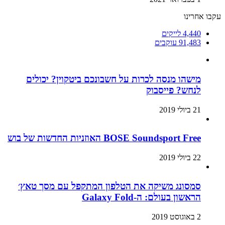
עקבו אחרינו
4,440
לייקים
91,483
עוקבים
מישהו מנסה לכרות על חשבונכם ביטקוין? יכולים
לנחש? פייסבוק
21 ביולי 2019
BOSE Soundsport Free האוזניות החדשות של בוש
22 ביולי 2019
סמסונג משיקה את הטלפון המתקפל עם מסך טאץ׳
הראשון בעולם: ה-Galaxy Fold
2 באוגוסט 2019