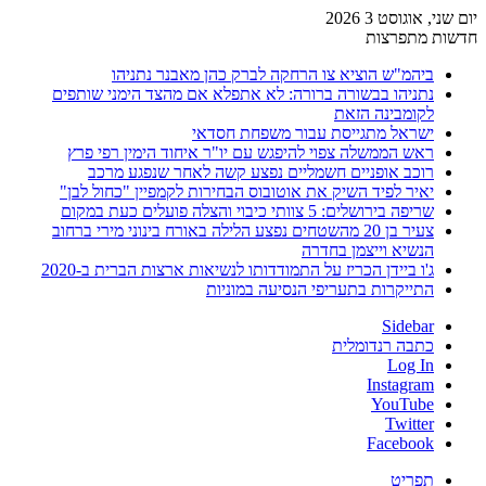
יום שני, אוגוסט 3 2026
חדשות מתפרצות
ביהמ"ש הוציא צו הרחקה לברק כהן מאבנר נתניהו
נתניהו בבשורה ברורה: לא אתפלא אם מהצד הימני שותפים
לקומבינה הזאת
ישראל מתגייסת עבור משפחת חסדאי
ראש הממשלה צפוי להיפגש עם יו"ר איחוד הימין רפי פרץ
רוכב אופניים חשמליים נפצע קשה לאחר שנפגע מרכב
יאיר לפיד השיק את אוטובוס הבחירות לקמפיין "כחול לבן"
שריפה בירושלים: 5 צוותי כיבוי והצלה פועלים כעת במקום
צעיר בן 20 מהשטחים נפצע הלילה באורח בינוני מירי ברחוב
הנשיא וייצמן בחדרה
ג'ו ביידן הכריז על התמודדותו לנשיאות ארצות הברית ב-2020
התייקרות בתעריפי הנסיעה במוניות
Sidebar
כתבה רנדומלית
Log In
Instagram
YouTube
Twitter
Facebook
תפריט