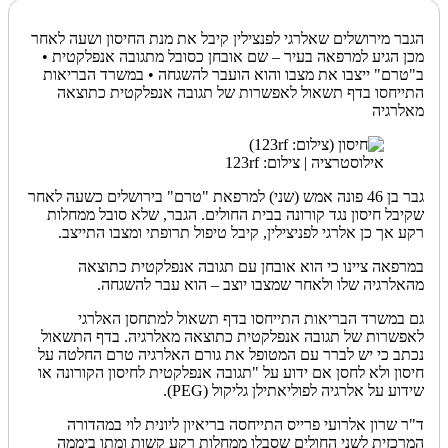
הגבר מירושלים שאלרגי לפנצילין קיבל את מנת החיסון ושעה לאחר
מכן הגיע למרפאה בעיר – שם אובחן כסובל מתגובה אנפלקטית •
ב"טרם" ייצבו את מצבו והוא הועבר להשגחה • במשרד הבריאות
התייחסו בדף תשאול לאפשרות של תגובה אנפלקטית כתוצאה
מאלרגיה
אילוסטרציה | צילום: 123rf
גבר בן 46 פונה אמש (שני) למרפאת "טרם" בירושלים כשעה לאחר
שקיבל חיסון נגד קורונה בבית החולים. הגבר, שלא סובל ממחלות
רקע אך כן אלרגי לפניצילין, קיבל טיפול תרופתי ומצבו התייצב.
במרפאה ציינו כי הוא אובחן עם תגובה אנפלקטית כתוצאה
מהאלרגיה שלו ולאחר שמצבו יוצב – הוא עבר להשגחה.‎
גם במשרד הבריאות התייחסו בדף תשאול למתחסן האלרגי
לאפשרות של תגובה אנפלקטית כתוצאה מאלרגיה. בדף התשאול
נכתב כי יש לברר עם המטופל את גורם האלרגיה טרם החלטה על
חיסון ולא לחסן אם ידוע על "תגובה אנפלקטית לחיסון הקורונה או
שידוע על אלרגיה לפוליאתילן גליקול (PEG).
ד"ר שרון אלרועי פרייס התייחסה בריאיון ליונית לוי במהדורה
המרכזית לשני החולים שסבלו ממחלות רקע קשות ומתו ביממה