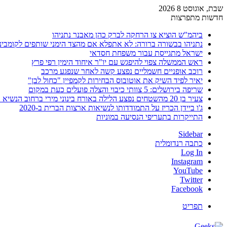
שבת, אוגוסט 8 2026
חדשות מתפרצות
ביהמ"ש הוציא צו הרחקה לברק כהן מאבנר נתניהו
נתניהו בבשורה ברורה: לא אתפלא אם מהצד הימני שותפים לקומבינ
ישראל מתגייסת עבור משפחת חסדאי
ראש הממשלה צפוי להיפגש עם יו"ר איחוד הימין רפי פרץ
רוכב אופניים חשמליים נפצע קשה לאחר שנפגע מרכב
יאיר לפיד השיק את אוטובוס הבחירות לקמפיין "כחול לבן"
שריפה בירושלים: 5 צוותי כיבוי והצלה פועלים כעת במקום
צעיר בן 20 מהשטחים נפצע הלילה באורח בינוני מירי ברחוב הנשיא וייצמן בחדרה
ג'ו ביידן הכריז על התמודדותו לנשיאות ארצות הברית ב-2020
התייקרות בתעריפי הנסיעה במוניות
Sidebar
כתבה רנדומלית
Log In
Instagram
YouTube
Twitter
Facebook
תפריט