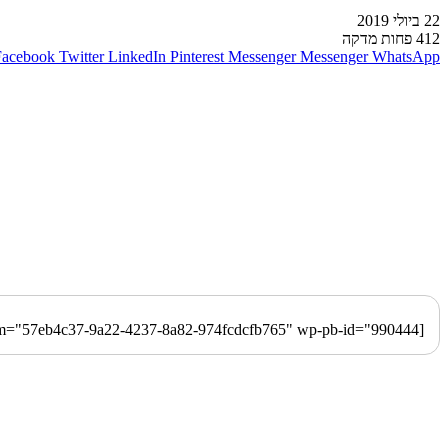
22 ביולי 2019
412
פחות מדקה
Facebook
Twitter
LinkedIn
Pinterest
Messenger
Messenger
WhatsApp
[playbuzz-item item="57eb4c37-9a22-4237-8a82-974fcdcfb765" wp-pb-id="990444"]