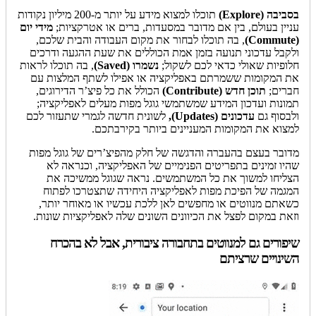
בסביבה (Explore)
תוכלו למצוא מידע על יותר מ-200 מיליון נקודות
עניין בעולם, בין אם מדובר במסעדות, ברים או אטרקציות;
מידי יום
(Commute)
, בה תוכלו לבחור את מקום העבודה והבית שלכם,
ולקבל עדכוני תנועה בזמן אמת הכוללים את שעת ההגעה ודרכים
חלופיות שאולי כדאי לכם לשקול;
נשמרו (Saved)
, בה תוכלו לראות
את המקומות ששמרתם באפליקציה או אפילו לשתף המלצות עם
חברים;
תוכן חדש (Contribute)
הכולל את כל פיצ’ר הדירוגים,
תמונות ועדכון המידע שמשתמשי גוגל מפות מעלים לאפליקציה;
ולבסוף גם
עדכונים (Updates),
לשונית חדשה לגמרי שתעזור לכם
למצוא את המקומות המעניינים ביותר בקירבתכם.
מדובר בעצם בהעברה והדגשה של חלק מהפיצ’רים של גוגל מפות
שהיו זמינים בתפריטים הפנימיים של האפליקציה, וכנראה לא
הצליחו למשוך את כל המשתמשים. נראה שגוגל ממשיכה את
המגמה של הפיכת מפות לאפליקציה היחידה שתצטרכו לפתוח
כשאתם מנווטים או מחפשים לאן ללכת עכשיו או מאוחר יותר,
וזאת במקום לפצל את הכיוונים השונים שלה לאפליקציות שונות.
שיפורים גם למנווטים בתחבורה ציבורית, אבל לא בהכרח
השינויים שרציתם