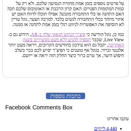
על פרטים נוספים בזמן אמת מחווית הנסיעה שלכם, ולא רק על
כמות המקומות הפנויים: האם קרון הרכבת או האוטובוס שלכם חם?
האם התחנה או כלי התחבורה מונגש? אפילו תוכלו לדווח האם יש
איזור מיוחד בכלי התחבורה לנשים בלבד. למרבה הצער, גוגל עדיין
לא הוסיפה את האפשרות לניווט רגלי בזמן אמת לתחנה או ממנה.
כמו כן, גוגל הודיעה כי
פיצ’ר הניווט הגאוני שלה ב-AR
, הידוע גם כ-
Live View, שכבר
הספיק להגיע ללא מעט מכשירים בשנה
האחרונה
, יקבל גם הוא עידכון בחודשים הקרובים, ויראה מעט יותר
אלגנטי וברור. בגוגל אף טוענים כי הפיצ’ר יסייע לכם כבר בשלב
חיפוש היעד, אך טרם ברור כיצד החלק הזה יראה או ייושם.
כתבות נוספות
Facebook Comments Box
עקבו אחרינו
4,440
לייקים