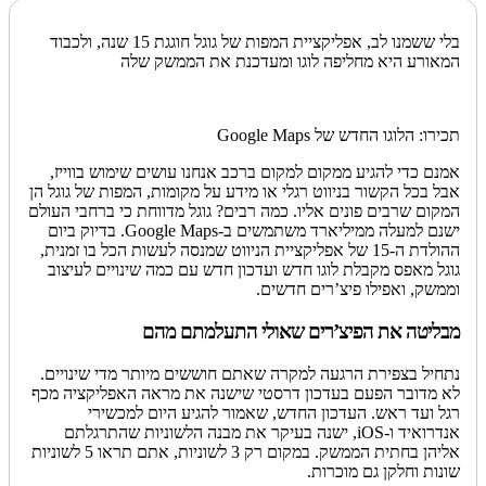
בלי ששמנו לב, אפליקציית המפות של גוגל חוגגת 15 שנה, ולכבוד
המאורע היא מחליפה לוגו ומעדכנת את הממשק שלה
תכירו: הלוגו החדש של Google Maps
אמנם כדי להגיע ממקום למקום ברכב אנחנו עושים שימוש בווייז,
אבל בכל הקשור בניווט רגלי או מידע על מקומות, המפות של גוגל הן
המקום שרבים פונים אליו. כמה רבים? גוגל מדווחת כי ברחבי העולם
ישנם למעלה ממיליארד משתמשים ב-Google Maps. בדיוק ביום
ההולדת ה-15 של אפליקציית הניווט שמנסה לעשות הכל בו זמנית,
גוגל מאפס מקבלת לוגו חדש ועדכון חדש עם כמה שינויים לעיצוב
וממשק, ואפילו פיצ’רים חדשים.
מבליטה את הפיצ’רים שאולי התעלמתם מהם
נתחיל בצפירת הרגעה למקרה שאתם חוששים מיותר מדי שינויים.
לא מדובר הפעם בעדכון דרסטי שישנה את מראה האפליקציה מכף
רגל ועד ראש. העדכון החדש, שאמור להגיע היום למכשירי
אנדרואיד ו-iOS, ישנה בעיקר את מבנה הלשוניות שהתרגלתם
אליהן בחתית הממשק. במקום רק 3 לשוניות, אתם תראו 5 לשוניות
שונות וחלקן גם מוכרות.