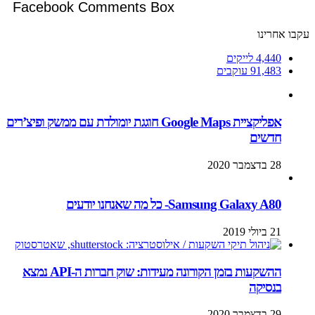
Facebook Comments Box
עקבו אחרינו
4,440
לייקים
91,483
עוקבים
אפליקציית Google Maps חוגגת יומולדת עם ממשק ופיצ’רים
חדשים
28 בדצמבר 2020
Samsung Galaxy A80- כל מה שאנחנו יודעים
21 ביולי 2019
ההשקעות בזמן הקורונה מעידות: שוק חברות ה-API נמצא
בנסיקה
29 בדצמבר 2020