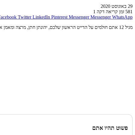
29 באוגוסט 2020
581
זמן קריאה דקה 1
Facebook
Twitter
LinkedIn
Pinterest
Messenger
Messenger
WhatsApp
מגיל 12 אתם חולמים על הדייט הראשון שלכם, יהונתן חתן, מרצה ומאמן אישי מבית תות תקשורת ותוצאות, נותן לכם 6 טיפים בנושא. השתמשו בכפתור "הבא" האדום כדי לעבור בין העמודים.
פשוט תהיו אתם