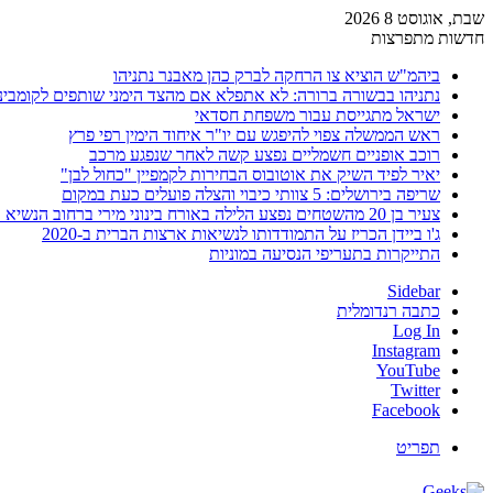
שבת, אוגוסט 8 2026
חדשות מתפרצות
ביהמ"ש הוציא צו הרחקה לברק כהן מאבנר נתניהו
נתניהו בבשורה ברורה: לא אתפלא אם מהצד הימני שותפים לקומבינ
ישראל מתגייסת עבור משפחת חסדאי
ראש הממשלה צפוי להיפגש עם יו"ר איחוד הימין רפי פרץ
רוכב אופניים חשמליים נפצע קשה לאחר שנפגע מרכב
יאיר לפיד השיק את אוטובוס הבחירות לקמפיין "כחול לבן"
שריפה בירושלים: 5 צוותי כיבוי והצלה פועלים כעת במקום
צעיר בן 20 מהשטחים נפצע הלילה באורח בינוני מירי ברחוב הנשיא וייצמן בחדרה
ג'ו ביידן הכריז על התמודדותו לנשיאות ארצות הברית ב-2020
התייקרות בתעריפי הנסיעה במוניות
Sidebar
כתבה רנדומלית
Log In
Instagram
YouTube
Twitter
Facebook
תפריט