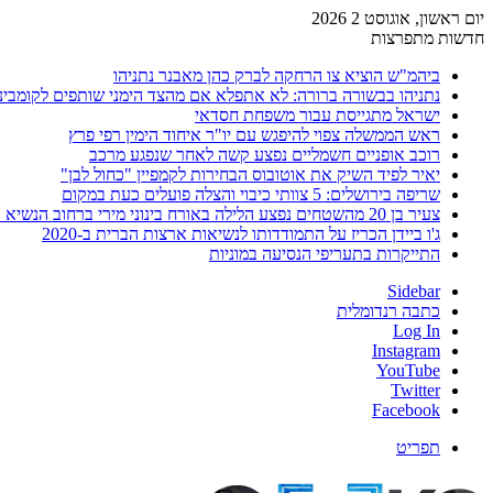
יום ראשון, אוגוסט 2 2026
חדשות מתפרצות
ביהמ"ש הוציא צו הרחקה לברק כהן מאבנר נתניהו
נתניהו בבשורה ברורה: לא אתפלא אם מהצד הימני שותפים לקומבינ
ישראל מתגייסת עבור משפחת חסדאי
ראש הממשלה צפוי להיפגש עם יו"ר איחוד הימין רפי פרץ
רוכב אופניים חשמליים נפצע קשה לאחר שנפגע מרכב
יאיר לפיד השיק את אוטובוס הבחירות לקמפיין "כחול לבן"
שריפה בירושלים: 5 צוותי כיבוי והצלה פועלים כעת במקום
צעיר בן 20 מהשטחים נפצע הלילה באורח בינוני מירי ברחוב הנשיא וייצמן בחדרה
ג'ו ביידן הכריז על התמודדותו לנשיאות ארצות הברית ב-2020
התייקרות בתעריפי הנסיעה במוניות
Sidebar
כתבה רנדומלית
Log In
Instagram
YouTube
Twitter
Facebook
תפריט