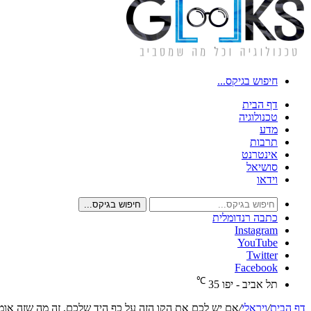
חיפוש בגיקס...
דף הבית
טכנולוגיה
מדע
תרבות
אינטרנט
סושיאל
וידאו
חיפוש בגיקס...
כתבה רנדומלית
Instagram
YouTube
Twitter
Facebook
℃
תל אביב - יפו
35
דף הבית
/
ויראלי
/
אם יש לכם את הקו הזה על כף היד שלכם, זה מה שזה או