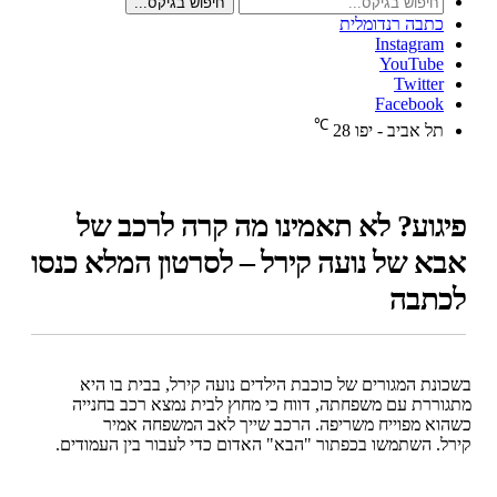
חיפוש בגיקס...
כתבה רנדומלית
Instagram
YouTube
Twitter
Facebook
℃
תל אביב - יפו
28
פיגוע? לא תאמינו מה קרה לרכב של
אבא של נועה קירל – לסרטון המלא כנסו
לכתבה
בשכונת המגורים של כוכבת הילדים נועה קירל, בבית בו היא
מתגוררת עם משפחתה, דווח כי מחוץ לבית נמצא רכב בחנייה
כשהוא מפוייח משריפה. הרכב שייך לאב המשפחה אמיר
קירל. השתמשו בכפתור "הבא" האדום כדי לעבור בין העמודים.